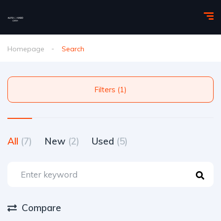
Homepage
Search
Filters (1)
All
(7)
New
(2)
Used
(5)
Compare