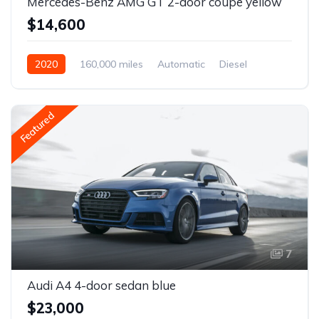
Mercedes-Benz AMG GT 2-door coupe yellow
$14,600
2020
160,000 miles
Automatic
Diesel
Front Wheel Drive
Featured
7
Audi A4 4-door sedan blue
$23,000