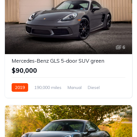
6
Mercedes-Benz GLS 5-door SUV green
$90,000
2019
190,000 miles
Manual
Diesel
Front Wheel Drive