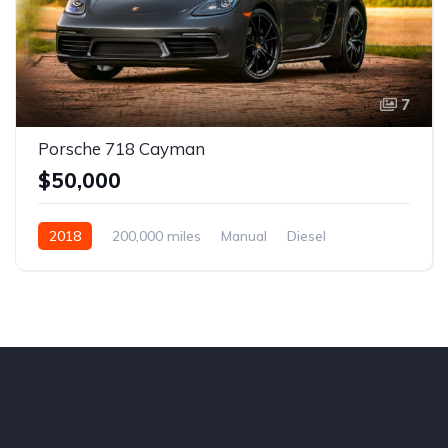
7
Porsche 718 Cayman
$50,000
2018
200,000 miles
Manual
Diesel
Front Wheel Drive