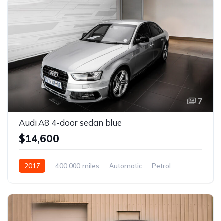
7
Audi A8 4-door sedan blue
$14,600
2017
400,000 miles
Automatic
Petrol
Front Wheel Drive