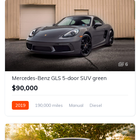
6
Mercedes-Benz GLS 5-door SUV green
$90,000
2019
190,000 miles
Manual
Diesel
Front Wheel Drive