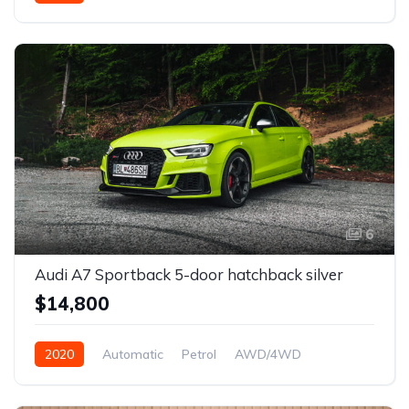
Front Wheel Drive
6
Audi A7 Sportback 5-door hatchback silver
$14,800
2020
Automatic
Petrol
AWD/4WD