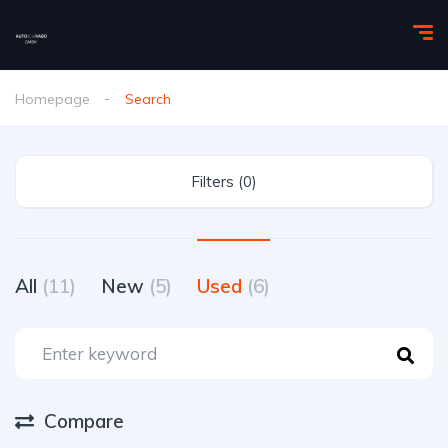
Homepage
Search
Filters (0)
All
(11)
New
(5)
Used
(6)
Compare