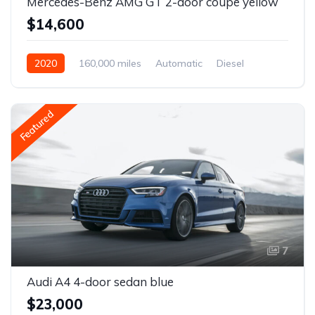
Mercedes-Benz AMG GT 2-door coupe yellow
$14,600
2020
160,000 miles
Automatic
Diesel
Front Wheel Drive
Featured
7
Audi A4 4-door sedan blue
$23,000