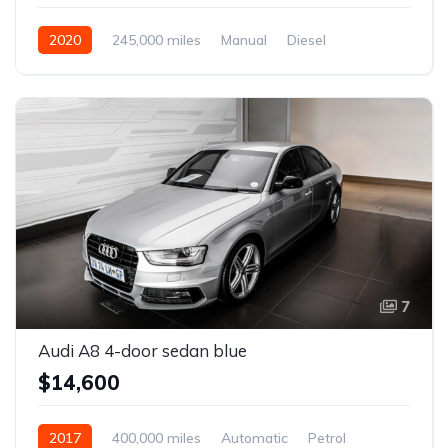
2020
245,000 miles
Manual
Diesel
Front Wheel Drive
7
Audi A8 4-door sedan blue
$14,600
2017
400,000 miles
Automatic
Petrol