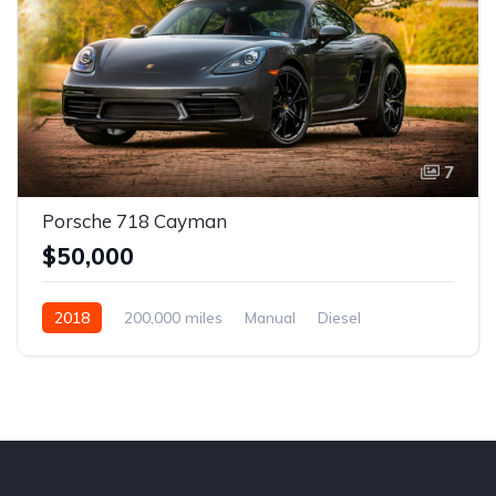
7
Porsche 718 Cayman
$50,000
2018
200,000 miles
Manual
Diesel
Front Wheel Drive