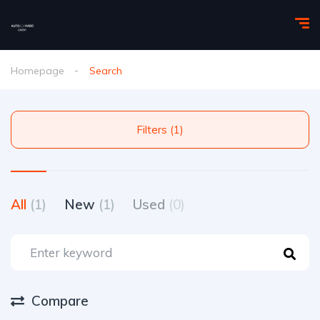
Homepage
Search
Filters (1)
All
(1)
New
(1)
Used
(0)
Compare