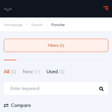
Homepage
Search
Porsche
Filters (1)
All
(1)
New
(0)
Used
(1)
Compare